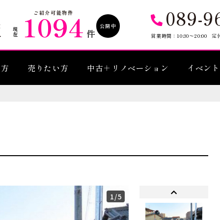
089-9
1094
ご紹介可能物件
公開中
現在
件
営業時間：10:30〜20:00
定
い方
売りたい方
中古＋リノベーション
イベント
1
/5