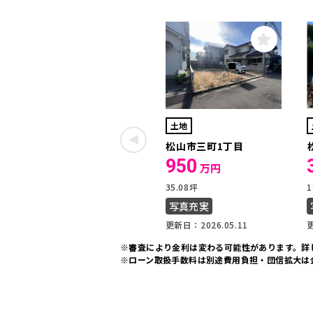
土地
松山市三町1丁目
950
万円
35.08坪
1
写真充実
更新日：2026.05.11
更
※審査により金利は変わる可能性があります。
詳
※ローン取扱手数料は別途費用負担・団信拡大は