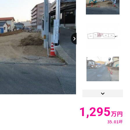
【間取り】
現況と多少相違している場合
1,295
万円
35.01坪