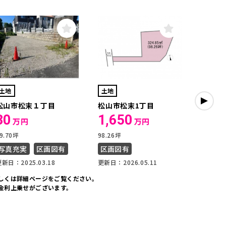
土地
土地
土地
松山市松末１丁目
松山市松末1丁目
松山市
30
1,650
5,2
万円
万円
9.70坪
98.26坪
131.58
更新日：20
写真充実
区画図有
区画図有
新日：2025.03.18
更新日：2026.05.11
しくは詳細ページをご覧ください。
金利上乗せがございます。