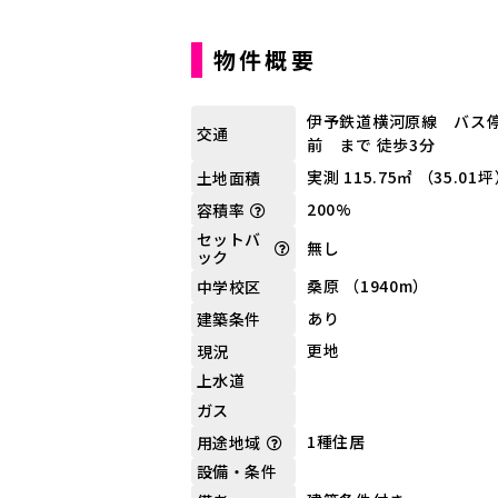
物件概要
伊予鉄道横河原線 バス
交通
前 まで 徒歩3分
実測 115.75㎡ （35.01
土地面積
200%
容積率
セットバ
無し
ック
桑原 （1940m）
中学校区
あり
建築条件
更地
現況
上水道
ガス
1種住居
用途地域
設備・条件