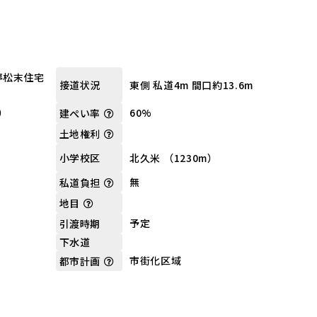
停松末住宅
東側 私道4m 間口約13.6m
接道状況
坪）
60%
建ぺい率
土地権利
北久米 （1230m）
小学校区
無
私道負担
地目
予定
引渡時期
下水道
市街化区域
都市計画