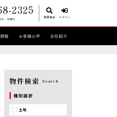
68-2325
物件検索
ログイン
休日：木曜日
情報
お客様の声
会社紹介
物件検索
Search
種別選択
土地