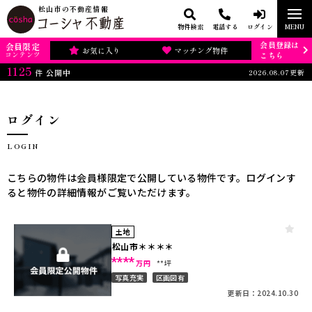
松山市の不動産情報
物件検索
電話する
ログイン
MENU
会員登録は
会員限定
お気に入り
マッチング物件
コンテンツ
こちら
1125
2026.08.07更新
件
公開中
ログイン
LOGIN
こちらの物件は会員様限定で公開している物件です。ログインす
ると物件の詳細情報がご覧いただけます。
土地
松山市＊＊＊＊
****
万円
**坪
写真充実
区画図有
更新日：2024.10.30