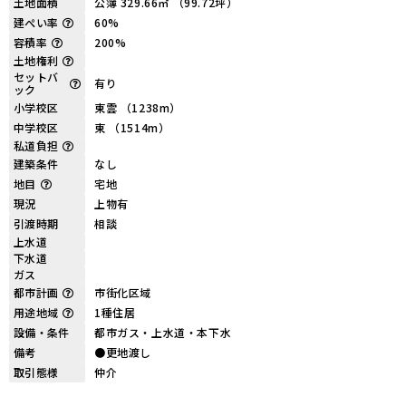
土地面積
公簿 329.66㎡ （99.72坪）
建ぺい率
60%
容積率
200%
土地権利
セットバ
有り
ック
小学校区
東雲 （1238m）
中学校区
東 （1514m）
私道負担
建築条件
なし
地目
宅地
現況
上物有
引渡時期
相談
上水道
下水道
ガス
都市計画
市街化区域
用途地域
1種住居
設備・条件
都市ガス・上水道・本下水
備考
●更地渡し
取引態様
仲介