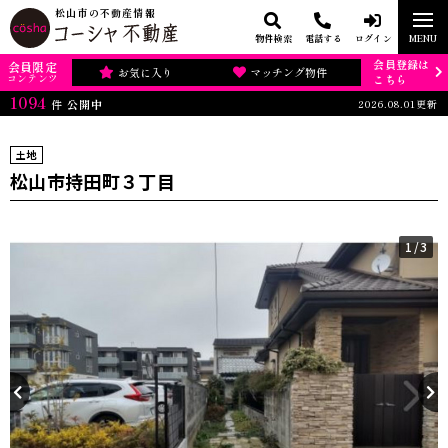
松山市の不動産情報
物件検索
電話する
ログイン
MENU
会員登録は
会員限定
お気に入り
マッチング物件
コンテンツ
こちら
1094
2026.08.01更新
件
公開中
土地
松山市持田町３丁目
1
/3