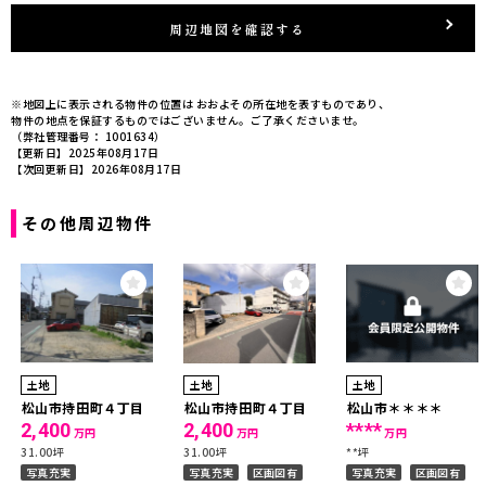
周辺地図を確認する
※地図上に表示される物件の位置は おおよその所在地を表すものであり、
物件の地点を保証するものではございません。ご了承くださいませ。
（弊社管理番号： 1001634）
【更新日】2025年08月17日
【次回更新日】2026年08月17日
その他周辺物件
土地
土地
土地
松山市持田町４丁目
松山市持田町４丁目
松山市＊＊＊＊
2,400
2,400
****
万円
万円
万円
31.00坪
31.00坪
**坪
写真充実
写真充実
区画図有
写真充実
区画図有