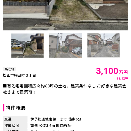
3,100
所在地
万円
松山市持田町３丁目
99.72坪
■有効宅地面積広々約88坪の土地、建築条件なし お好きな建築会
社さまで建築可！
物件概要
交通
伊予鉄道城南線 まで 徒歩6分
接道状況
南側 公道3.6m 間口約2m