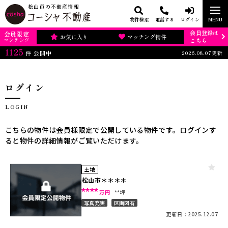
松山市の不動産情報
物件検索
電話する
ログイン
MENU
会員登録は
会員限定
お気に入り
マッチング物件
コンテンツ
こちら
1125
2026.08.07更新
件
公開中
ログイン
LOGIN
こちらの物件は会員様限定で公開している物件です。ログインす
ると物件の詳細情報がご覧いただけます。
土地
松山市＊＊＊＊
****
万円
**坪
写真充実
区画図有
更新日：2025.12.07