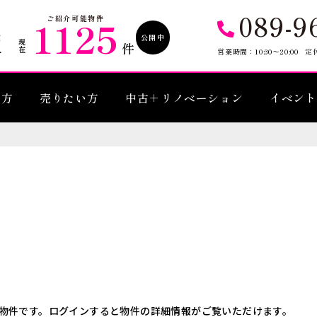
089-9
1125
ご紹介可能物件
公開中
現在
件
営業時間：10:30〜20:00
定
い方
売りたい方
中古＋リノベーション
イベント
物件です。ログインすると物件の詳細情報がご覧いただけます。