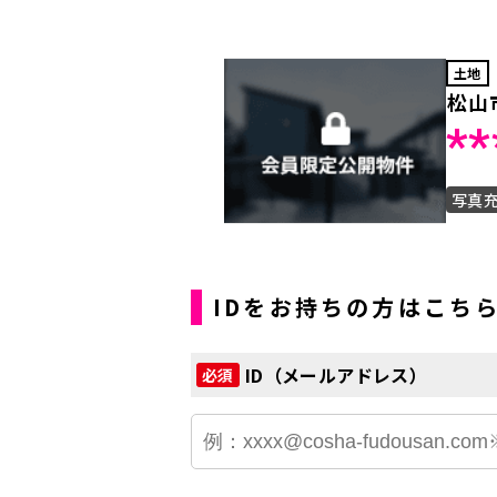
土地
松山
**
写真
IDをお持ちの方はこち
ID（メールアドレス）
必須