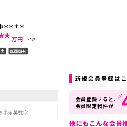
市＊＊＊＊
**
万円
**坪
充実
区画図有
ら
新規会員登録は
会員登録すると、
会員限定物件が
他にもこんな会員