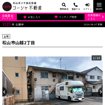
松山市の不動産情報
物件検索
電話する
ログイン
MENU
会員登録は
会員限定
お気に入り
マッチング物件
コンテンツ
こちら
1125
2026.08.07更新
件
公開中
土地
松山市山越2丁目
1
/10