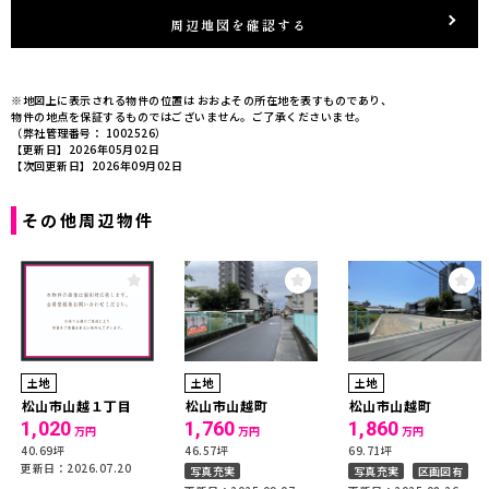
周辺地図を確認する
※地図上に表示される物件の位置は おおよその所在地を表すものであり、
物件の地点を保証するものではございません。ご了承くださいませ。
（弊社管理番号： 1002526）
【更新日】2026年05月02日
【次回更新日】2026年09月02日
その他周辺物件
土地
土地
土地
松山市山越１丁目
松山市山越町
松山市山越町
1,020
1,760
1,860
万円
万円
万円
40.69坪
46.57坪
69.71坪
更新日：2026.07.20
写真充実
写真充実
区画図有