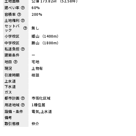
土地面積
公簿 173.82㎡ （52.58坪）
建ぺい率
60%
容積率
200%
土地権利
セットバ
無し
ック
小学校区
姫山 （1400m）
中学校区
勝山 （1800m）
私道負担
建築条件
ー
地目
宅地
現況
上物有
引渡時期
相談
上水道
下水道
ガス
都市計画
市街化区域
用途地域
1種住居
設備・条件
電気,上水道
備考
取引態様
仲介