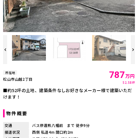
787
所在地
万円
松山市山越2丁目
52.58坪
■約52坪の土地、建築条件なしお好きなメーカー様で建築いただ
けます！
物件概要
交通
バス停還熊八幡前 まで 徒歩9分
接道状況
西側 私道4m 間口約2m