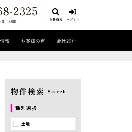
68-2325
物件検索
ログイン
休日：木曜日
情報
お客様の声
会社紹介
物件検索
Search
種別選択
土地