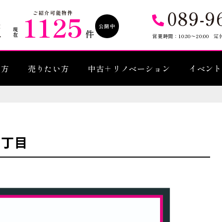
089-9
1125
ご紹介可能物件
公開中
現在
件
営業時間：10:30〜20:00
定
い方
売りたい方
中古＋リノベーション
イベント
４丁目