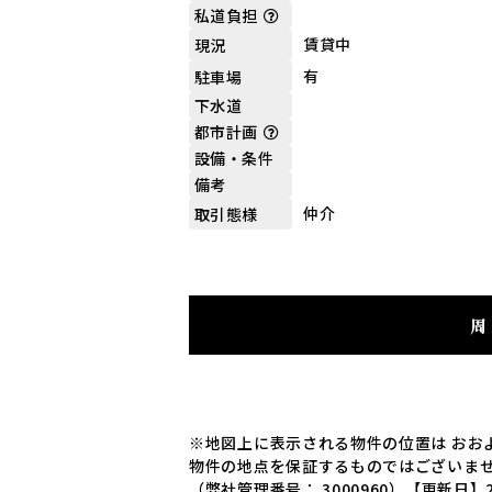
私道負担
賃貸中
現況
有
駐車場
下水道
都市計画
設備・条件
備考
仲介
取引態様
周
※地図上に表示される物件の位置は おお
物件の地点を保証するものではございま
（弊社管理番号： 3000960）
【更新日】2