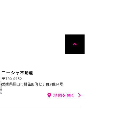
実
写真充実
間取り有
25.07.08
更新日：2024.07.24
コーシャ不動産
〒790-0952
愛媛県松山市朝生田町七丁目2番24号
地図を開く