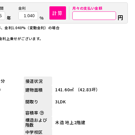
間
金利
月々の
支払い金額
計算
円
年
%
年、金利1.040%（変動金利）の場合
金利上乗せがございます。
1分
接道状況
坪）
141.60㎡ （42.83坪）
建物面積
3LDK
間取り
容積率
構造および
木造 地上2階建
階数
中学校区