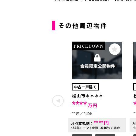
その他周辺物件
PRICEDOWN
中古一戸建て
松山市＊＊＊＊
****
万円
**坪
*LDK
*
****
円
月々支払例：
*35年ローン / 金利1.040%の場合
*