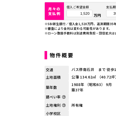
借入ご希望金額
支払期
月々の
支払例
万円
※SBI新生銀行／借入金1,520万円、返済期間35
※審査により金利は変わる可能性があります。
※ローン取扱手数料は別途費用負担・団信拡大は
物件概要
バス停南石井 まで 徒歩
交通
公簿 134.62㎡ （40.72
土地面積
1988年 （昭和63） 9月
築年数
築37年
建ぺい率
所有権
土地権利
小学校区