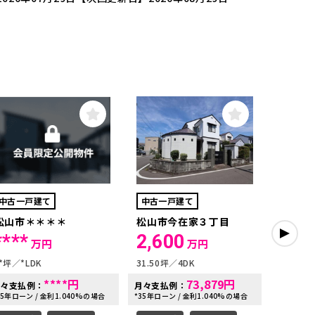
中古一戸建て
中古一戸建て
中古一
松山市＊＊＊＊
松山市今在家３丁目
松山市
****
2,600
1,7
万円
万円
*坪
*LDK
31.50坪
4DK
31.30坪
****
円
73,879
円
月々支払例：
月々支払例：
月々支払
35年ローン / 金利1.040%の場合
*35年ローン / 金利1.040%の場合
*35年ローン