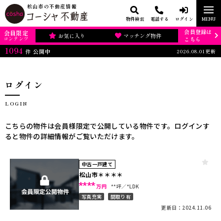
松山市の不動産情報
物件検索
電話する
ログイン
MENU
会員登録は
会員限定
お気に入り
マッチング物件
コンテンツ
こちら
1094
2026.08.01更新
件
公開中
ログイン
LOGIN
こちらの物件は会員様限定で公開している物件です。ログインす
ると物件の詳細情報がご覧いただけます。
中古一戸建て
松山市＊＊＊＊
****
万円
**坪
*LDK
写真充実
間取り有
更新日：2024.11.06