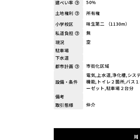
50%
建ぺい率
所有権
土地権利
味生第二 （1130m）
小学校区
無
私道負担
空
現況
駐車場
下水道
市街化区域
都市計画
電気,上水道,浄化槽,シ
機能,トイレ２箇所,バス
設備・条件
ーゼット,駐車場２台分
備考
仲介
取引態様
周