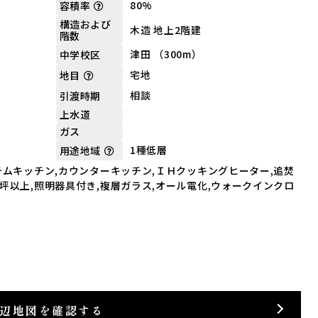
80%
容積率
構造および
木造 地上2階建
階数
津田 （300m）
中学校区
宅地
地目
相談
引渡時期
上水道
ガス
1種低層
用途地域
ステムキッチン,カウンターキッチン,ＩＨクッキングヒーター,追焚
１坪以上,照明器具付き,複層ガラス,オール電化,ウォークインクロ
辺地図を確認する