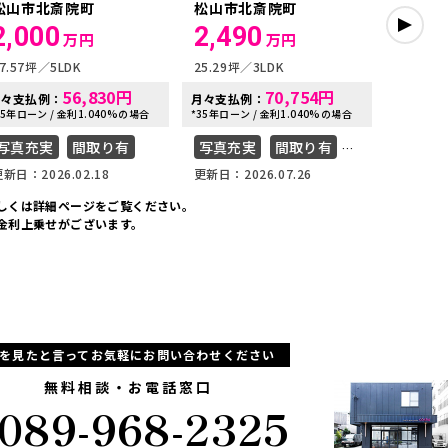
松山市北斎院町
松山市北斎院町
松山市
2,000
2,490
3,0
万円
万円
7.57坪
5LDK
25.29坪
3LDK
37.57坪
56,830
円
70,754
円
月々支払例：
月々支払例：
月々支払
35年ローン / 金利1.040%の場合
*35年ローン / 金利1.040%の場合
*35年ローン
写真充実
間取り有
写真充実
間取り有
写真充
新日：2026.02.18
更新日：2026.07.26
更新日：20
建売物件セレクト
しくは詳細ページをご覧ください。
金利上乗せがございます。
Pを見たと言ってお気軽にお問い合わせください
無料相談・お電話窓口
089-968-2325