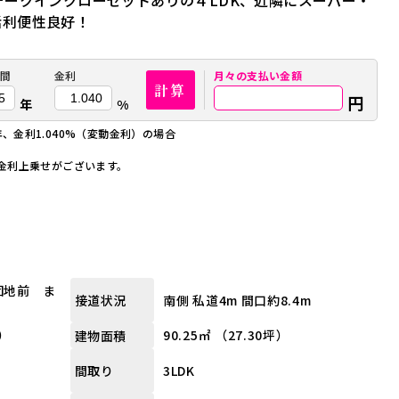
ォークインクローゼットありの４LDK、近隣にスーパー・
活利便性良好！
間
金利
月々の
支払い金額
計算
円
年
%
年、金利1.040%（変動金利）の場合
金利上乗せがございます。
団地前 ま
南側 私道4m 間口約8.4m
接道状況
坪）
90.25㎡ （27.30坪）
建物面積
3LDK
間取り