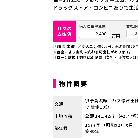
■令和7年3月フルリフォーム済、ウ
ドラッグストア・コンビニありで生
借入ご希望金額
支払期
月々の
支払例
万円
※SBI新生銀行／借入金2,490万円、返済期間35
※審査により金利は変わる可能性があります。
※ローン取扱手数料は別途費用負担・団信拡大は
物件概要
伊予高浜線 バス停津田
交通
で 徒歩10分
公簿 141.42㎡ （42.77
土地面積
1977年 （昭和52） 6月
築年数
築49年