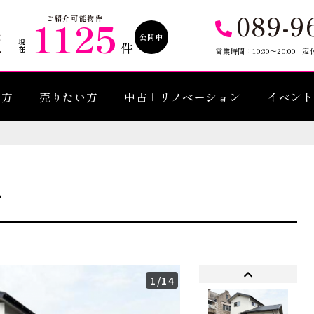
089-9
1125
ご紹介可能物件
公開中
現在
件
営業時間：10:30〜20:00
定
い方
売りたい方
中古＋リノベーション
イベント
町
1
/14