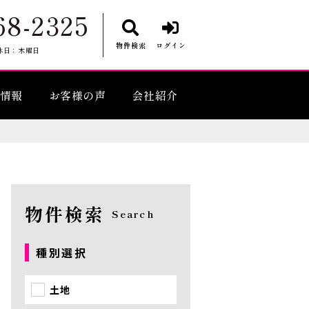
68-2325
物件検索
ログイン
休日：木曜日
情報
お客様の声
会社紹介
物件検索
Search
種別選択
土地