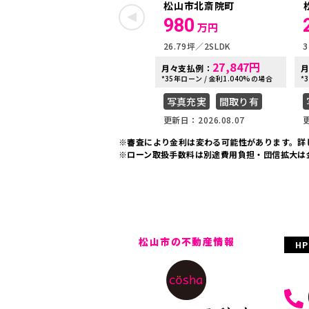
松山市北斎院町
980
万円
26.79坪
2SLDK
3
27,847
円
月々支払例：
*35年ローン / 金利1.040%の場合
*
写真充実
間取り有
更新日：2026.08.07
更
※審査により金利は変わる可能性があります。
詳
※ローン取扱手数料は別途費用負担・団信拡大は
松山市の不動産情報
H