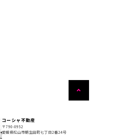
北斎院町
松山市北斎院町
00
630
万円
万円
5LDK
21.53坪
3DK
85,246
円
17,901
円
例：
月々支払例：
 / 金利1.040%の場合
*35年ローン / 金利1.040%の場合
実
間取り有
写真充実
間取り有
25.08.26
更新日：2025.12.27
コーシャ不動産
〒790-0952
愛媛県松山市朝生田町七丁目2番24号