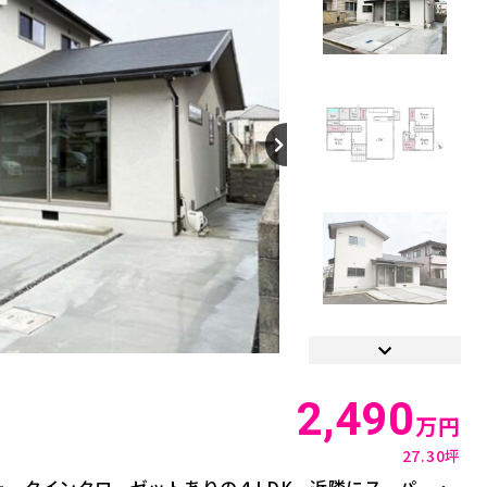
【間取り】
2,490
万円
27.30坪