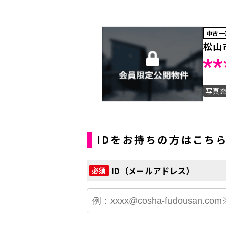
中古一
松山
**
写真
IDをお持ちの方はこち
ID（メールアドレス）
必須