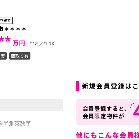
戸建て
市＊＊＊＊
**
万円
**坪
*LDK
充実
間取り有
ら
新規会員登録は
会員登録すると、
会員限定物件が
他にもこんな会員