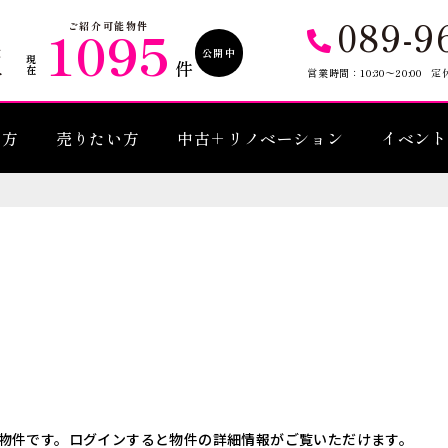
089-9
1095
ご紹介可能物件
公開中
現在
件
営業時間：10:30〜20:00
定
い方
売りたい方
中古＋リノベーション
イベント
物件です。ログインすると物件の詳細情報がご覧いただけます。