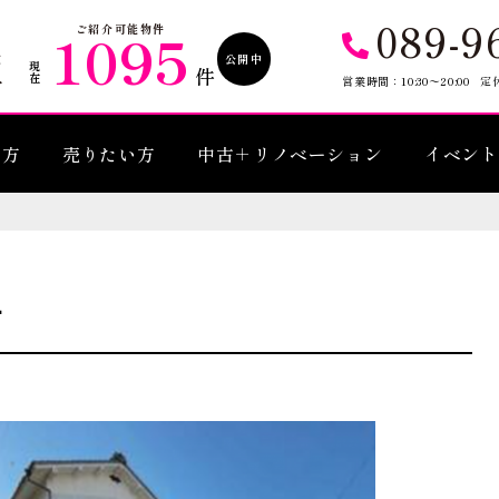
089-9
1095
ご紹介可能物件
公開中
現在
件
営業時間：10:30〜20:00
定
い方
売りたい方
中古＋リノベーション
イベント
町