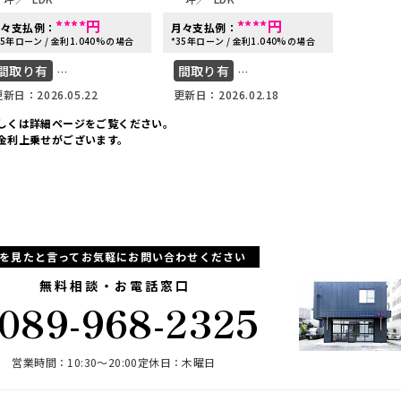
****
円
****
円
月々支払例：
月々支払例：
月々支払
35年ローン / 金利1.040%の場合
*35年ローン / 金利1.040%の場合
*35年ローン
間取り有
間取り有
写真充
新日：2026.05.22
更新日：2026.02.18
更新日：20
建売物件セレクト
建売物件セレクト
cosh
しくは詳細ページをご覧ください。
金利上乗せがございます。
Pを見たと言ってお気軽にお問い合わせください
無料相談・お電話窓口
089-968-2325
営業時間：10:30〜20:00
定休日：木曜日