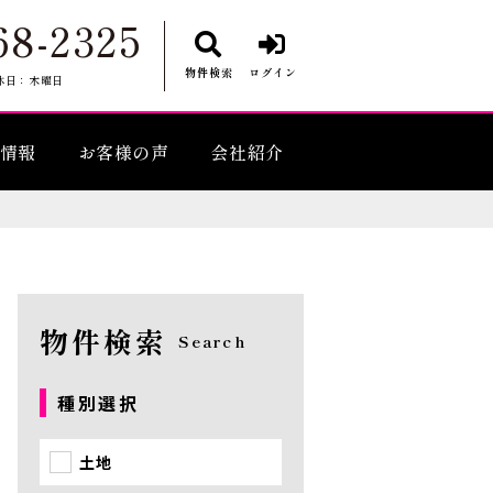
68-2325
物件検索
ログイン
休日：木曜日
情報
お客様の声
会社紹介
物件検索
Search
種別選択
土地