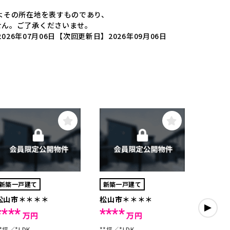
よその所在地を表すものであり、
せん。ご了承くださいませ。
026年07月06日
【次回更新日】2026年09月06日
新築一戸建て
新築一戸建て
中古一
松山市＊＊＊＊
松山市＊＊＊＊
松山市
****
****
****
万円
万円
*坪
*LDK
**坪
*LDK
**坪
*