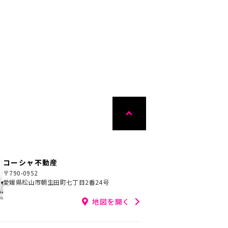
****
円
110,251
円
例：
月々支払例：
 / 金利1.040%の場合
*35年ローン / 金利1.040%の場合
実
間取り有
写真充実
間取り有
26.05.09
更新日：2024.10.21
aセレクト
コーシャ不動産
〒790-0952
愛媛県松山市朝生田町七丁目2番24号
地図を開く