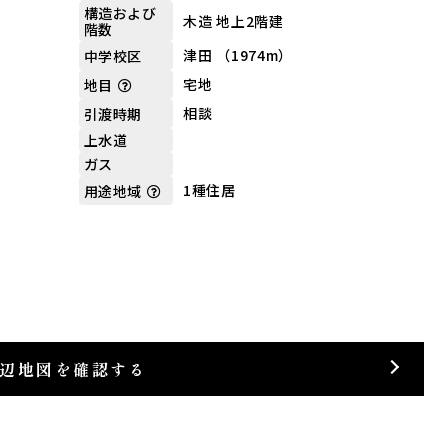
構造および
木造 地上2階建
階数
津田 （1974m）
中学校区
宅地
地目
相談
引渡時期
上水道
ガス
1種住居
用途地域
辺地図を確認する