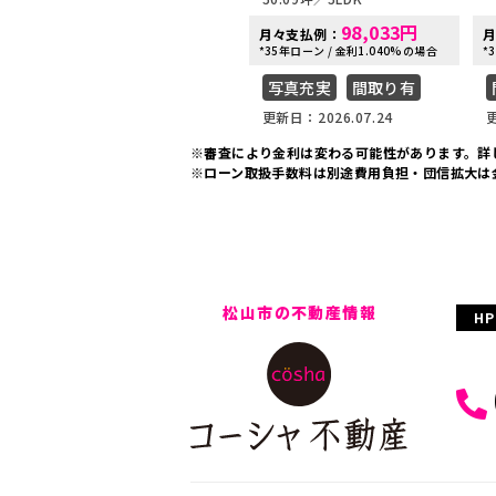
98,033
円
月々支払例：
*35年ローン / 金利1.040%の場合
*
写真充実
間取り有
更新日：2026.07.24
更
※審査により金利は変わる可能性があります。
詳
※ローン取扱手数料は別途費用負担・団信拡大は
松山市の不動産情報
H