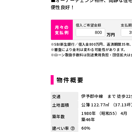
■オーナーチェンジ物件、閑静な住
便性良好！
借入ご希望金額
支払期
月々の
支払例
万円
※SBI新生銀行／借入金800万円、返済期間35年
※審査により金利は変わる可能性があります。
※ローン取扱手数料は別途費用負担・団信拡大は
物件概要
伊予郡中線 まで 徒歩22
交通
公簿 122.77㎡ （37.13
土地面積
1980年 （昭和55） 4月
築年数
築46年
60%
建ぺい率