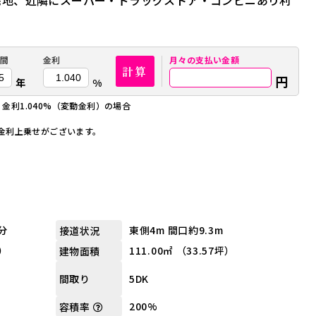
宅地、近隣にスーパー・ドラッグストア・コンビニあり利
間
金利
月々の
支払い金額
計算
円
年
%
、金利1.040%（変動金利）の場合
金利上乗せがございます。
分
東側4m 間口約9.3m
接道状況
坪）
111.00㎡ （33.57坪）
建物面積
5DK
間取り
200%
容積率