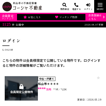
松山市の不動産情報
物件検索
電話する
ログイン
MENU
会員登録は
会員限定
お気に入り
マッチング物件
コンテンツ
こちら
1125
2026.08.07更新
件
公開中
ログイン
LOGIN
こちらの物件は会員様限定で公開している物件です。ログインす
ると物件の詳細情報がご覧いただけます。
中古一戸建て
松山市＊＊＊＊
****
万円
**坪
*LDK
更新日：2026.05.19