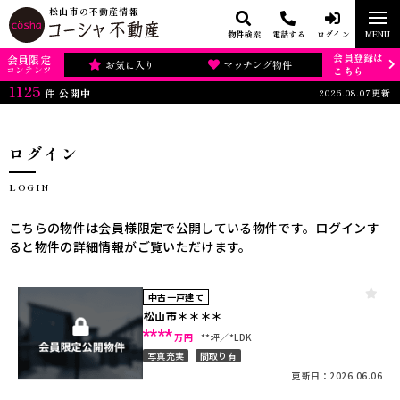
松山市の不動産情報
物件検索
電話する
ログイン
MENU
会員登録は
会員限定
お気に入り
マッチング物件
コンテンツ
こちら
1125
2026.08.07更新
件
公開中
ログイン
LOGIN
こちらの物件は会員様限定で公開している物件です。ログインす
ると物件の詳細情報がご覧いただけます。
中古一戸建て
松山市＊＊＊＊
****
万円
**坪
*LDK
写真充実
間取り有
更新日：2026.06.06