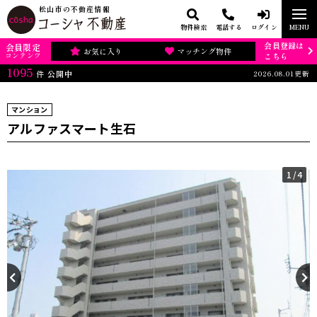
松山市の不動産情報
物件検索
電話する
ログイン
MENU
会員登録は
会員限定
お気に入り
マッチング物件
コンテンツ
こちら
1095
2026.08.01更新
件
公開中
マンション
アルファスマート生石
1
/4