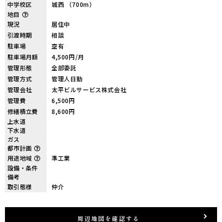
中学校区
城西 （700m）
地目
現況
居住中
引渡時期
相談
駐車場
空有
駐車場月額
4,500円/月
管理形態
全部委託
管理方式
管理人日勤
管理会社
太平ビルサービス株式会社
管理費
6,500円
修繕積立費
8,600円
上水道
下水道
ガス
都市計画
用途地域
準工業
設備・条件
備考
取引態様
仲介
周辺地図を確認する