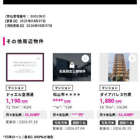
（弊社管理番号： 5001063）
【更新日】2025年04月07日
【次回更新日】2026年08月07日
その他周辺物件
マンション
マンション
マンション
ドゥエル空港通
松山市＊＊＊＊
ダイアパレス竹原
1,190
****
1,880
万円
万円
万円
72.73m²
4LDK
**m²
*LDK
58.75m²
1SLDK
33,814
*
****
*
53,420
*
月々支払例：
円
月々支払例：
円
月々支払例：
円
更新日：2026.07.29
写真充実
間取り有
写真充実
間取り有
更新日：2026.07.04
更新日：2026.05.15
*35年ローン / 金利1.040%の場合