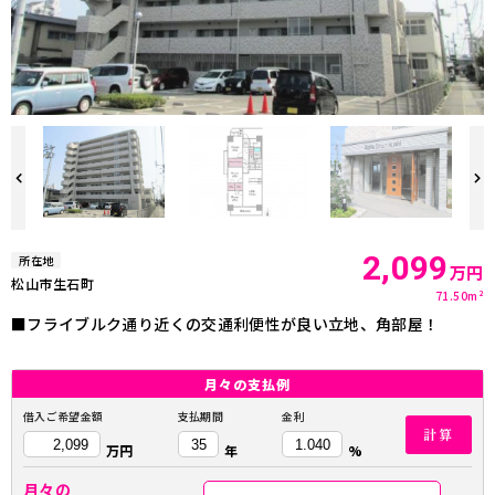
2,099
所在地
万円
松山市生石町
71.50m²
■フライブルク通り近くの交通利便性が良い立地、角部屋！
月々の
支払例
借入ご希望金額
支払期間
金利
計算
万円
年
%
月々の