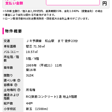
円
支払い金額
※SBI新生銀行／借入金2,099万円、返済期間35年、金利1.040%（変動金利）の場合
※審査により金利は変わる可能性があります。
※ローン取扱手数料は別途費用負担・団信拡大は金利上乗せがございます。
物件概要
交通
ＪＲ予讃線 松山駅 まで 徒歩23分
専有面積
壁芯 71.50㎡
バルコニー
10.57㎡
所在階／階
5階／9階
数
2009年 （平成21） 12月
築年数
築16年
間取り
3LDK
建ぺい率
容積率
土地権利
所有権
構造および
RC(鉄筋コンクリート) 造 地上9階建
階数
総戸数
44戸
小学校区
新玉 （1500m）