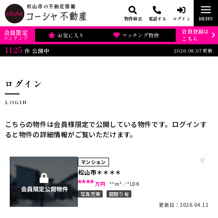
松山市の不動産情報
物件検索
電話する
ログイン
MENU
会員登録は
会員限定
お気に入り
マッチング物件
コンテンツ
こちら
1125
2026.08.07更新
件
公開中
ログイン
LOGIN
こちらの物件は会員様限定で公開している物件です。ログインす
ると物件の詳細情報がご覧いただけます。
マンション
松山市＊＊＊＊
****
万円
**m²
*LDK
写真充実
間取り有
更新日：2026.04.12