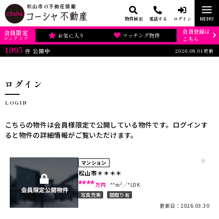
松山市の不動産情報
物件検索
電話する
ログイン
MENU
会員登録は
会員限定
お気に入り
マッチング物件
コンテンツ
こちら
1095
2026.08.01更新
件
公開中
ログイン
LOGIN
こちらの物件は会員様限定で公開している物件です。ログインす
ると物件の詳細情報がご覧いただけます。
マンション
松山市＊＊＊＊
****
万円
**m²
*LDK
写真充実
間取り有
更新日：2026.03.30