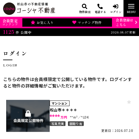
松山市の不動産情報
物件検索
電話する
ログイン
MENU
会員登録は
会員限定
お気に入り
マッチング物件
コンテンツ
こちら
1125
2026.08.07更新
件
公開中
ログイン
LOGIN
こちらの物件は会員様限定で公開している物件です。ログインす
ると物件の詳細情報がご覧いただけます。
マンション
松山市＊＊＊＊
****
万円
**m²
*LDK
写真充実
間取り有
更新日：2026.07.10