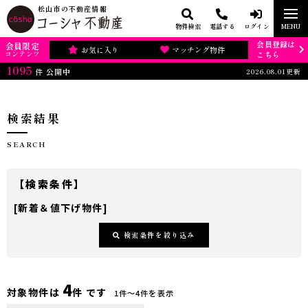
松山市の不動産情報
物件検索
電話する
ログイン
MENU
会員登録は
会員限定
お気に入り
マッチング物件
コンテンツ
こちら
1095
2026.08.01更新
件
公開中
検索結果
SEARCH
【検索条件】
[新着＆値下げ物件]
検索条件を絞り込み
4
対象物件は
件 です
1件〜4件を表示