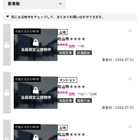
気になる物件をチェックして、まとめてお問い合わせできます。
PRICEDOWN
土地
松山市＊＊＊＊
****
万円
**坪
写真充実
区画図有
更新日：2026.07.31
PRICEDOWN
マンション
松山市＊＊＊＊
****
万円
**m²
*LDK
写真充実
間取り有
更新日：2026.07.31
PRICEDOWN
土地
松山市＊＊＊＊