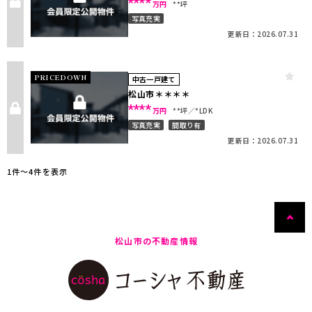
****
万円
**坪
写真充実
更新日：2026.07.31
PRICEDOWN
中古一戸建て
松山市＊＊＊＊
****
万円
**坪
*LDK
写真充実
間取り有
更新日：2026.07.31
1件〜4件を表示
松山市の不動産情報